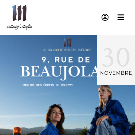


30
NOVEMBRE