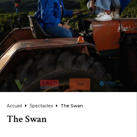
Accueil
Spectacles
The Swan


The Swan